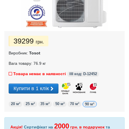
39299
грн.
Виробник:
Tosot
Вага товару: 76.9 кг
Товара немає в наявності
код: D-12452
Купити в 1 клік
20 м²
25 м²
35 м²
50 м²
70 м²
90 м²
2000
Акція!
Сертифікат на
грн.
в подарунок
та