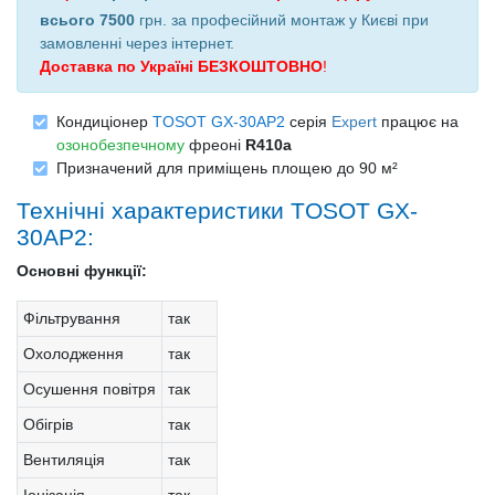
всього 7500
грн. за професійний монтаж у Києві при
замовленні через інтернет
.
Доставка по Україні БЕЗКОШТОВНО
!
Кондиціонер
TOSOT GX-30AP2
серія
Expert
працює на
озонобезпечному
фреоні
R410a
Призначений для приміщень площею до 90 м²
Технічні характеристики TOSOT GX-
30AP2:
Основні функції:
Фільтрування
так
Охолодження
так
Осушення повітря
так
Обігрів
так
Вентиляція
так
Іонізація
так