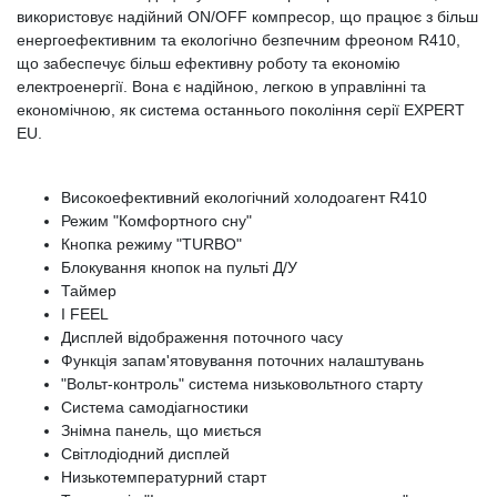
використовує надійний ON/OFF компресор, що працює з більш
енергоефективним та екологічно безпечним фреоном R410,
що забеспечує більш ефективну роботу та економію
електроенергії. Вона є надійною, легкою в управлінні та
економічною, як система останнього покоління серії EXPERT
EU.
Високоефективний екологічний холодоагент R410
Режим "Комфортного сну"
Кнопка режиму "TURBO"
Блокування кнопок на пульті Д/У
Таймер
I FEEL
Дисплей відображення поточного часу
Функція запам'ятовування поточних налаштувань
"Вольт-контроль" система низьковольтного старту
Система самодіагностики
Знімна панель, що миється
Світлодіодний дисплей
Низькотемпературний старт