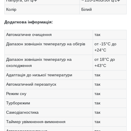
Колір
Білий
Додаткова інформація:
Автоматичне очищення
так
Діапазон зовнішніх температур на обігрів
от -15°C до
+24°C
Діапазон зовнішніх температур на
от 18°С до
охолодження
+43°С
Адаптація до низької температури
так
Автоматичний перезапуск
так
Режим сну
так
Турборежим
так
Самодіагностика
так
Таймер увімкнення-вимкнення
так
Авторозморожування
так