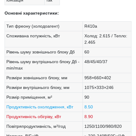
Основні характеристики:
Тип фреону (холодоагент)
R410a
Споживана потужність, кВт
Холод: 2.615 / Тепло:
2.465
Рівень шуму зовнішнього блоку Дб
60
Рівень шуму внутрішнього блоку Дб -
48/45/40/37
min/max
Розміри зовнішнього блоку, мм
958×660×402
Розміри внутрішнього блоку, мм
1075×333×246
Розмір приміщення, м²
90
Продуктивність охолодження, кВт
8.50
Продуктивність обігріву, кВт
8.90
Повітряпродуктивність, м³/год
1250/1100/980/820
Напруга, В/Гц/Ф
~ 220-240В/50Гц/1Ф