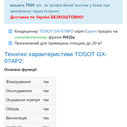
всього 7500
грн. за професійний монтаж у Києві при
замовленні через інтернет
.
Доставка по Україні БЕЗКОШТОВНО
!
Кондиціонер
TOSOT GX-07AP2
серія
Expert
працює на
озонобезпечному
фреоні
R410a
Призначений для приміщень площею до 20 м²
Технічні характеристики TOSOT GX-
07AP2:
Основні функції:
Фільтрування
так
Охолодження
так
Осушення повітря
так
Обігрів
так
Вентиляція
так
Іонізація
так