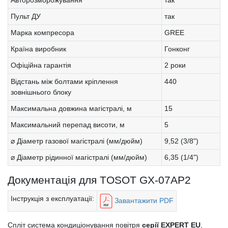
Пульт ДУ
так
Марка компресора
GREE
Країна виробник
Гонконг
Офіційна гарантія
2 роки
Відстань між болтами кріплення
440
зовнішнього блоку
Максимальна довжина магістралі, м
15
Максимальний перепад висоти, м
5
⌀ Діаметр газової магістралі (мм/дюйм)
9,52 (3/8")
⌀ Діаметр рідинної магістралі (мм/дюйм)
6,35 (1/4")
Документація для TOSOT GX-07AP2
Інструкція з експлуатації:
Завантажити PDF
Спліт система кондиціонування повітря
серії EXPERT EU
,