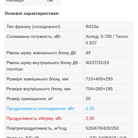
Основні характеристики:
Тип фреону (холодоагент)
R410a
Споживана потужність, кВт
Холод: 0.700 / Тепло:
0.637
Рівень шуму зовнішнього блоку Дб
49
Рівень шуму внутрішнього блоку Дб -
40/37/31/24
min/max
Розміри зовнішнього блоку, мм
710×450×293
Розміри внутрішнього блоку, мм
704×260×185
Розмір приміщення, м²
20
Продуктивність охолодження, кВт
2.25
Продуктивність обігріву, кВт
2,30
Повітряпродуктивність, м³/год
520/470/420/250
Напруга, В/Гц/Ф
~ 220-240В/50Гц/1Ф