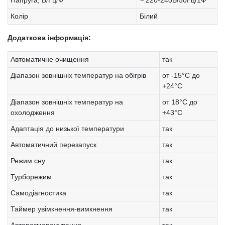
Колір
Білий
Додаткова інформація:
Автоматичне очищення
так
Діапазон зовнішніх температур на обігрів
от -15°C до
+24°C
Діапазон зовнішніх температур на
от 18°С до
охолодження
+43°С
Адаптація до низької температури
так
Автоматичний перезапуск
так
Режим сну
так
Турборежим
так
Самодіагностика
так
Таймер увімкнення-вимкнення
так
Авторозморожування
так