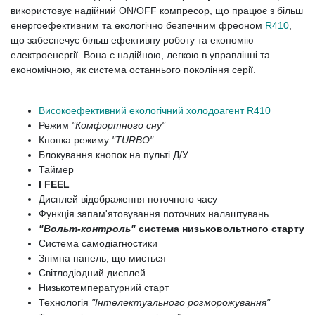
використовує надійний ON/OFF компресор, що працює з більш
енергоефективним та екологічно безпечним фреоном
R410
,
що забеспечує більш ефективну роботу та економію
електроенергії. Вона є надійною, легкою в управлінні та
економічною, як система останнього покоління серії.
Високоефективний екологічний холодоагент R410
Режим
"Комфортного сну"
Кнопка режиму
"TURBO"
Блокування кнопок на пульті Д/У
Таймер
I FEEL
Дисплей відображення поточного часу
Функція запам'ятовування поточних налаштувань
"Вольт-контроль"
система низьковольтного старту
Система самодіагностики
Знімна панель, що миється
Світлодіодний дисплей
Низькотемпературний старт
Технологія
"Інтелектуального розморожування"