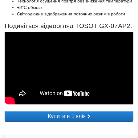
Технологія осушення повітря без зниження температури
+8°С обігрів
Світлодіодне відображення поточних режимів роботи
Подивіться відеоогляд TOSOT GX-07AP2:
Купити в 1 клік