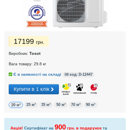
17199
грн.
Виробник:
Tosot
Вага товару: 29.8 кг
Є в наявності на складі
код: D-
12447
Купити в 1 клік
25 м²
35 м²
50 м²
70 м²
90 м²
20 м²
900
Акція!
Сертифікат на
грн.
в подарунок
та