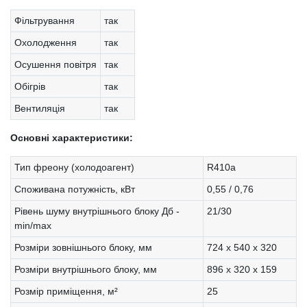
Фільтрування
так
Охолодження
так
Осушення повітря
так
Обігрів
так
Вентиляція
так
Основні характеристики:
Тип фреону (холодоагент)
R410a
Споживана потужність, кВт
0,55 / 0,76
Рівень шуму внутрішнього блоку Дб -
21/30
min/max
Розміри зовнішнього блоку, мм
724 x 540 x 320
Розміри внутрішнього блоку, мм
896 х 320 х 159
Розмір приміщення, м²
25