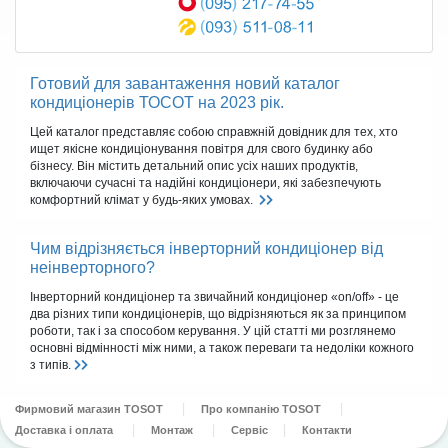
Готовий для завантаження новий каталог
кондиціонерів ТОСОТ на 2023 рік.
Цей каталог представляє собою справжній довідник для тех, хто
ищет якісне кондиціонування повітря для свого будинку або
бізнесу. Він містить детальний опис усіх наших продуктів,
включаючи сучасні та надійні кондиціонери, які забезпечують
комфортний клімат у будь-яких умовах.
Чим відрізняється інверторний кондиціонер від
неінверторного?
Інверторний кондиціонер та звичайний кондиціонер «on/off» - це
два різних типи кондиціонерів, що відрізняються як за принципом
роботи, так і за способом керування. У цій статті ми розглянемо
основні відмінності між ними, а також переваги та недоліки кожного
з типів.
Фирмовий магазин TOSOT
Про компанію TOSOT
Доставка і оплата
Монтаж
Сервіс
Контакти