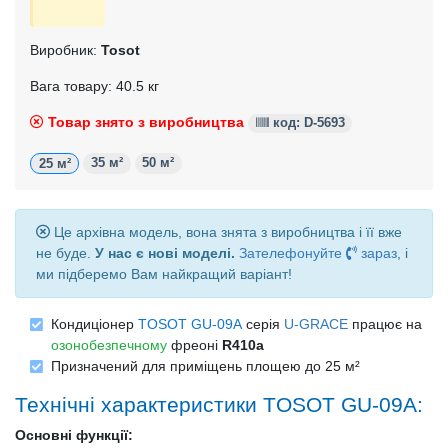
Виробник:
Tosot
Вага товару: 40.5 кг
Товар знято з виробництва
код: D-5693
35 м²
50 м²
25 м²
Це архівна модель, вона знята з виробництва і її вже
не буде.
У нас є нові моделі.
Зателефонуйте
зараз
, і
ми підберемо Вам найкращий варіант!
Кондиціонер
TOSOT GU-09A
серія
U-GRACE
працює на
озонобезпечному
фреоні
R410a
Призначений для приміщень площею до 25 м²
Технічні характеристики TOSOT GU-09A:
Основні функції: