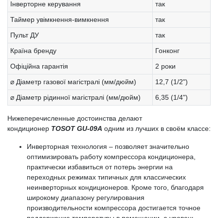
Інверторне керування
так
Таймер увімкнення-вимкнення
так
Пульт ДУ
так
Країна бренду
Гонконг
Офіційна гарантія
2 роки
⌀ Діаметр газової магістралі (мм/дюйм)
12,7 (1/2")
⌀ Діаметр рідинної магістралі (мм/дюйм)
6,35 (1/4")
Нижеперечисленные достоинства делают
кондиционер
TOSOT GU-09A
одним из лучших в своём классе:
Инверторная технология – позволяет значительно
оптимизировать работу компрессора кондиционера,
практически избавиться от потерь энергии на
переходных режимах типичных для классических
неинверторных кондиционеров. Кроме того, благодаря
широкому диапазону регулирования
производительности компрессора достигается точное
поддержание температуры в помещении, а уровень