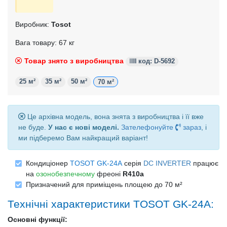
Виробник:
Tosot
Вага товару: 67 кг
Товар знято з виробництва
код: D-5692
25 м²
35 м²
50 м²
70 м²
Це архівна модель, вона знята з виробництва і її вже
не буде.
У нас є нові моделі.
Зателефонуйте
зараз
, і
ми підберемо Вам найкращий варіант!
Кондиціонер
TOSOT GK-24A
серія
DC INVERTER
працює
на
озонобезпечному
фреоні
R410a
Призначений для приміщень площею до 70 м²
Технічні характеристики TOSOT GK-24A:
Основні функції: