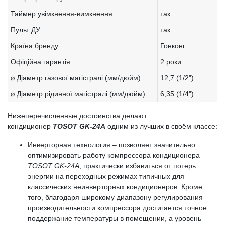
Таймер увімкнення-вимкнення
так
Пульт ДУ
так
Країна бренду
Гонконг
Офіційна гарантія
2 роки
⌀ Діаметр газової магістралі (мм/дюйм)
12,7 (1/2")
⌀ Діаметр рідинної магістралі (мм/дюйм)
6,35 (1/4")
Нижеперечисленные достоинства делают
кондиционер
TOSOT GK-24A
одним из лучших в своём классе:
Инверторная технология – позволяет значительно
оптимизировать работу компрессора кондиционера
TOSOT GK-24A
, практически избавиться от потерь
энергии на переходных режимах типичных для
классических неинверторных кондиционеров. Кроме
того, благодаря широкому диапазону регулирования
производительности компрессора достигается точное
поддержание температуры в помещении, а уровень