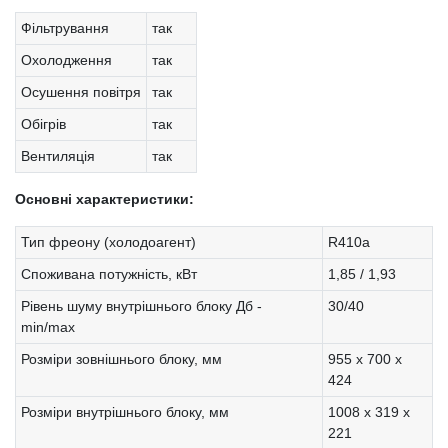
Фільтрування
так
Охолодження
так
Осушення повітря
так
Обігрів
так
Вентиляція
так
Основні характеристики:
Тип фреону (холодоагент)
R410a
Споживана потужність, кВт
1,85 / 1,93
Рівень шуму внутрішнього блоку Дб -
30/40
min/max
Розміри зовнішнього блоку, мм
955 х 700 х
424
Розміри внутрішнього блоку, мм
1008 x 319 x
221