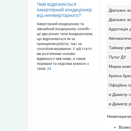
Чим відрізняється
інверторний кондиціонер
Діапазон зо
від неінверторного?
Діапазон з
Інверторний кондиціонер та
Адаптація 
звичайний кондиціонер «on/off» -
це два різних типи кондиціонерів,
Автоматичн
що відрізняються як за
принципом роботи, так і за
Таймер уві
способом керування. У цій статті
ми розглянемо основні
Пульт ДУ
відмінності між ними, а також
переваги та недоліки кожного з
Марка ком
типів.
Країна бре
Офіційна г
⌀ Діаметр г
⌀ Діаметр р
Нижеперечи
Возмо