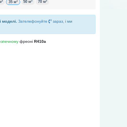
м²
50 м²
70 м²
35 м²
і моделі.
Зателефонуйте
зараз
, і ми
езпечному
фреоні
R410a