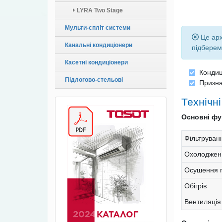
LYRA Two Stage
Мульти-спліт системи
Це арх
Канальні кондиціонери
підберем
Касетні кондиціонери
Конди
Підлогово-стельові
Призна
Технічн
Основні фун
Фільтруван
Охолоджен
Осушення п
Обігрів
Вентиляція