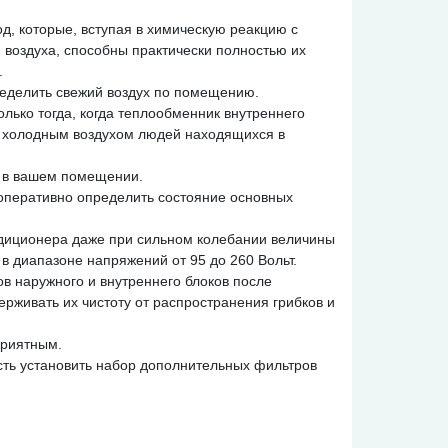
од, которые, вступая в химическую реакцию с
воздуха, способны практически полностью их
.
ределить свежий воздух по помещению.
олько тогда, когда теплообменник внутреннего
в холодным воздухом людей находящихся в
ы в вашем помещении.
 оперативно определить состояние основных
диционера даже при сильном колебании величины
 диапазоне напряжений от 95 до 260 Вольт.
в наружного и внутреннего блоков после
ерживать их чистоту от распространения грибков и
приятным.
сть установить набор дополнительных фильтров