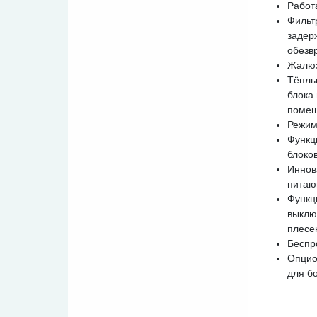
Работ
Фильт
задер
обезв
Жалюз
Тёплы
блока
помещ
Режим
Функц
блоко
Иннов
питаю
Функц
выклю
плесе
Беспр
Опцио
для б