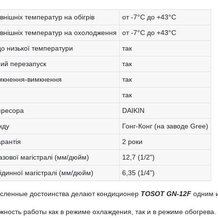
внішніх температур на обігрів
от -7°C до +43°C
овнішніх температур на охолодження
от -7°C до +43°C
до низької температури
так
ий перезапуск
так
мкнення-вимкнення
так
так
пресора
DAIKIN
нду
Гонг-Конг (на заводе Gree)
арантія
2 роки
азової магістралі (мм/дюйм)
12,7 (1/2")
ідинної магістралі (мм/дюйм)
6,35 (1/4")
сленные достоинства делают кондиционер
TOSOT GN-12F
одним и
жность работы как в режиме охлаждения, так и в режиме обогрева.