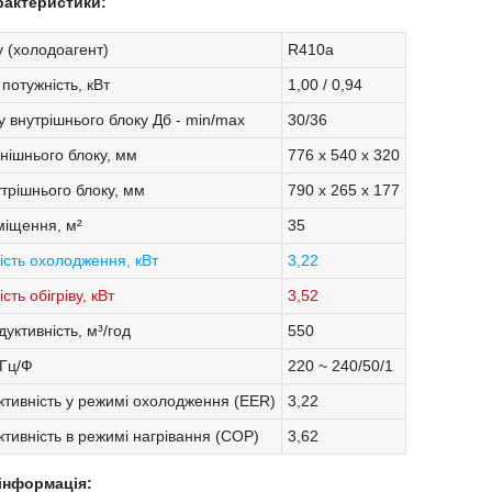
рактеристики:
 (холодоагент)
R410a
потужність, кВт
1,00 / 0,94
у внутрішнього блоку Дб - min/max
30/36
внішнього блоку, мм
776 x 540 x 320
утрішнього блоку, мм
790 x 265 x 177
міщення, м²
35
ість охолодження, кВт
3,22
сть обігріву, кВт
3,52
уктивність, м³/год
550
/Гц/Ф
220 ~ 240/50/1
тивність у режимі охолодження (EER)
3,22
тивність в режимі нагрівання (COP)
3,62
інформація: