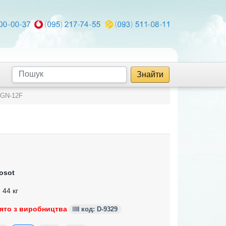
Знайти
GN-12F
osot
 44 кг
ято з виробництва
код: D-9329