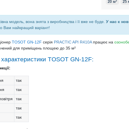
20 м²
25 
івна модель, вона знята з виробництва і її вже не буде.
У нас є нов
о Вам найкращий варіант!
ціонер
TOSOT GN-12F
серія
PRACTIC API R410A
працює на
озоноб
чений для приміщень площею до 35 м²
і характеристики TOSOT GN-12F:
кції:
ня
так
ня
так
овітря
так
так
так