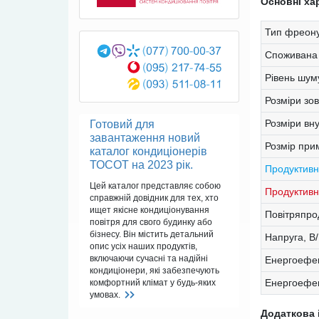
Основні ха
Тип фреону
Споживана 
Рівень шум
Розміри зо
Розміри вн
Готовий для
завантаження новий
Розмір при
каталог кондиціонерів
ТОСОТ на 2023 рік.
Продуктивн
Цей каталог представляє собою
Продуктивні
справжній довідник для тех, хто
ищет якісне кондиціонування
Повітряпрод
повітря для свого будинку або
бізнесу. Він містить детальний
Напруга, В
опис усіх наших продуктів,
включаючи сучасні та надійні
Енергоефек
кондиціонери, які забезпечують
Енергоефек
комфортний клімат у будь-яких
умовах.
Додаткова 