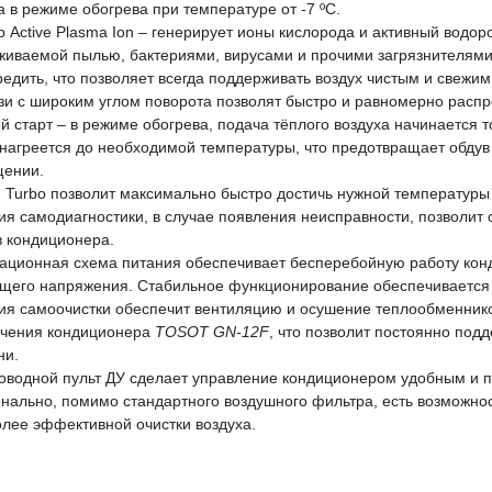
а в режиме обогрева при температуре от -7 ºС.
р Active Plasma Ion – генерирует ионы кислорода и активный водор
живаемой пылью, бактериями, вирусами и прочими загрязнителями 
редить, что позволяет всегда поддерживать воздух чистым и свежим
и с широким углом поворота позволят быстро и равномерно расп
й старт – в режиме обогрева, подача тёплого воздуха начинается т
 нагреется до необходимой температуры, что предотвращает обду
ении.
 Turbo позволит максимально быстро достичь нужной температур
ия самодиагностики, в случае появления неисправности, позволит
в кондиционера.
ационная схема питания обеспечивает бесперебойную работу кон
щего напряжения. Стабильное функционирование обеспечивается в
ия самоочистки обеспечит вентиляцию и осушение теплообменнико
чения кондиционера
TOSOT GN-12F
, что позволит постоянно подд
ни.
оводной пульт ДУ сделает управление кондиционером удобным и 
нально, помимо стандартного воздушного фильтра, есть возможно
олее эффективной очистки воздуха.