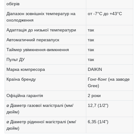
обігрів
Діапазон зовнішніх температур на
от -7°C до +43°C
охолодження
Адаптація до низької температури
так
Автоматичний перезапуск
так
Таймер увімкнення-вимкнення
так
Пульт ДУ
так
Марка компресора
DAIKIN
Країна бренду
Гонг-Конг (на заводе
Gree)
Офіційна гарантія
2 роки
⌀ Діаметр газової магістралі (мм/
12,7 (1/2")
дюйм)
⌀ Діаметр рідинної магістралі (мм/
6,35 (1/4")
дюйм)