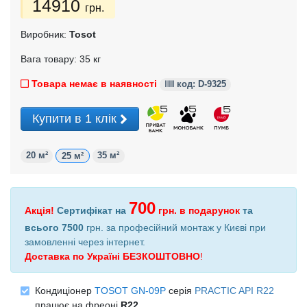
14910
грн.
Виробник:
Tosot
Вага товару: 35 кг
Товара немає в наявності
код: D-9325
Купити в 1 клік
20 м²
35 м²
25 м²
700
Акція!
Сертифікат на
грн.
в подарунок
та
всього 7500
грн. за професійний монтаж у Києві при
замовленні через інтернет
.
Доставка по Україні БЕЗКОШТОВНО
!
Кондиціонер
TOSOT GN-09P
серія
PRACTIC API R22
працює на фреоні
R22