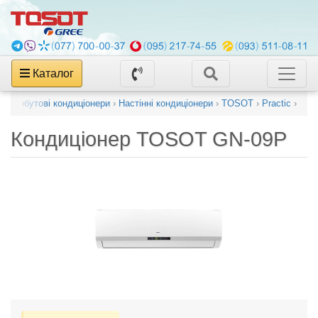
Каталог
г
›
Побутові кондиціонери
›
Настінні кондиціонери
›
TOSOT
›
Practic
›
Кондиціонер
TOSOT GN-09P