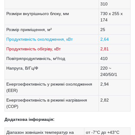
310
Розміри внутрішнього блоку, мм
730 x 255 x
174
Розмір приміщення, м²
25
Продуктивність охолодження, кВт
2,64
Продуктивність обігріву, кВт
2,81
Повітряпродуктивність, м³/год
410
Напруга, В/Гц/Ф
220 ~
240/50/1
Енергоефективність у режимі охолодження
2,94
(EER)
Енергоефективність в режимі нагрівання
2,82
(COP)
Додаткова інформація:
Діапазон зовнішніх температур на
от -7°C до +43°C