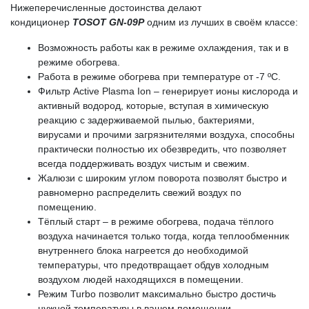
Нижеперечисленные достоинства делают
кондиционер
TOSOT GN-09P
одним из лучших в своём классе:
Возможность работы как в режиме охлаждения, так и в
режиме обогрева.
Работа в режиме обогрева при температуре от -7 ºС.
Фильтр Active Plasma Ion – генерирует ионы кислорода и
активный водород, которые, вступая в химическую
реакцию с задерживаемой пылью, бактериями,
вирусами и прочими загрязнителями воздуха, способны
практически полностью их обезвредить, что позволяет
всегда поддерживать воздух чистым и свежим.
Жалюзи с широким углом поворота позволят быстро и
равномерно распределить свежий воздух по
помещению.
Тёплый старт – в режиме обогрева, подача тёплого
воздуха начинается только тогда, когда теплообменник
внутреннего блока нагреется до необходимой
температуры, что предотвращает обдув холодным
воздухом людей находящихся в помещении.
Режим Turbo позволит максимально быстро достичь
нужной температуры в вашем помещении.