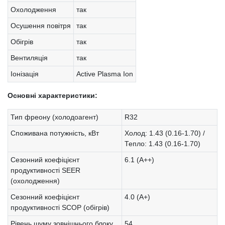
Охолодження
так
Осушення повітря
так
Обігрів
так
Вентиляція
так
Іонізація
Active Plasma Ion
Основні характеристики:
Тип фреону (холодоагент)
R32
Споживана потужність, кВт
Холод: 1.43 (0.16-1.70) /
Тепло: 1.43 (0.16-1.70)
Сезонний коефіцієнт
6.1 (A++)
продуктивності SEER
(охолодження)
Сезонний коефіцієнт
4.0 (A+)
продуктивності SCOP (обігрів)
Рівень шуму зовнішнього блоку
54