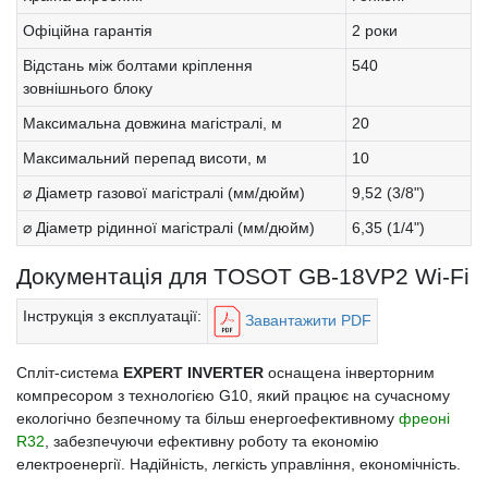
Офіційна гарантія
2 роки
Відстань між болтами кріплення
540
зовнішнього блоку
Максимальна довжина магістралі, м
20
Максимальний перепад висоти, м
10
⌀ Діаметр газової магістралі (мм/дюйм)
9,52 (3/8")
⌀ Діаметр рідинної магістралі (мм/дюйм)
6,35 (1/4")
Документація для TOSOT GB-18VP2 Wi-Fi
Інструкція з експлуатації:
Завантажити PDF
Спліт-система
EXPERT INVERTER
оснащена інверторним
компресором з технологією G10, який працює на сучасному
екологічно безпечному та більш енергоефективному
фреоні
R32
, забезпечуючи ефективну роботу та економію
електроенергії. Надійність, легкість управління, економічність.