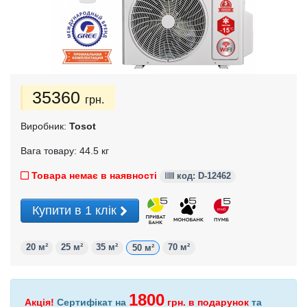
35360
грн.
Виробник:
Tosot
Вага товару: 44.5 кг
Товара немає в наявності
код: D-12462
Купити в 1 клік
20 м²
25 м²
35 м²
70 м²
50 м²
1800
Акція!
Сертифікат на
грн.
в подарунок
та