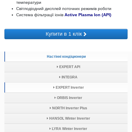
температури
Світлодіодний дисплей поточних режимів роботи
Система фільтрації іонів
Active Plasma Ion (API)
Купити в 1 клік
Настінні кондіционери
EXPERT API
INTEGRA
EXPERT Inverter
ORBIS Inverter
NORTH Inverter Plus
HANSOL Winter Inverter
LYRA Winter Inverter