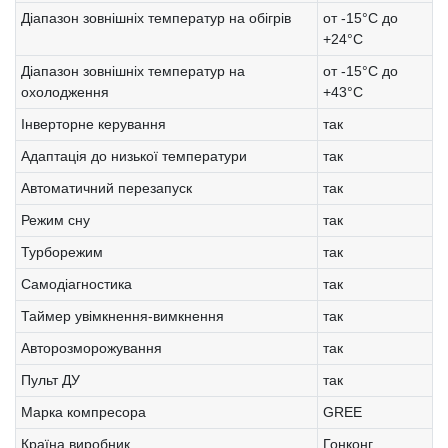
Діапазон зовнішніх температур на обігрів
от -15°C до
+24°C
Діапазон зовнішніх температур на
от -15°C до
охолодження
+43°C
Інверторне керування
так
Адаптація до низької температури
так
Автоматичний перезапуск
так
Режим сну
так
Турборежим
так
Самодіагностика
так
Таймер увімкнення-вимкнення
так
Авторозморожування
так
Пульт ДУ
так
Марка компресора
GREE
Країна виробник
Гонконг