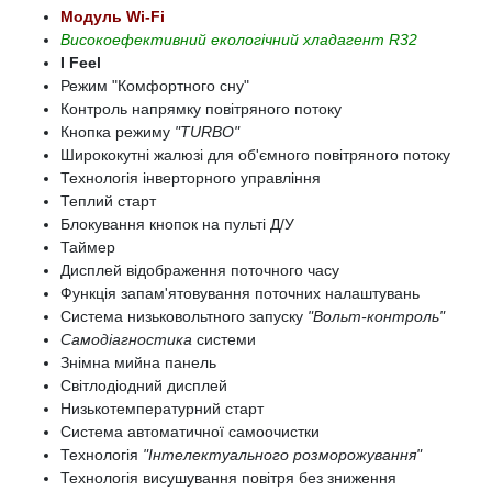
Модуль Wi-Fi
Високоефективний екологічний хладагент R32
I Feel
Режим "Комфортного сну"
Контроль напрямку повітряного потоку
Кнопка режиму
"TURBO"
Ширококутні жалюзі для об'ємного повітряного потоку
Технологія інверторного управління
Теплий старт
Блокування кнопок на пульті Д/У
Таймер
Дисплей відображення поточного часу
Функція запам'ятовування поточних налаштувань
Система низьковольтного запуску
"Вольт-контроль"
Самодіагностика
системи
Знімна мийна панель
Світлодіодний дисплей
Низькотемпературний старт
Система автоматичної самоочистки
Технологія
"Інтелектуального розморожування"
Технологія висушування повітря без зниження