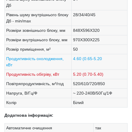
Дб
Рівень шуму внутрішнього блоку
28/34/40/45
Дб - min/max
Розміри зовнішнього блоку, мм
848X596X320
Розміри внутрішнього блоку, мм
970X300X225
Розмір приміщення, м²
50
Продуктивність охолодження,
4.60 (0.65-5.20
кВт
Продуктивність обігріву, кВт
5.20 (0.70-5.40)
Повітряпродуктивність, м³/год
520/610/720/850
Напруга, В/Гц/Ф
~ 220-240В/50Гц/1Ф
Колір
Білий
Додаткова інформація:
Автоматичне очищення
так