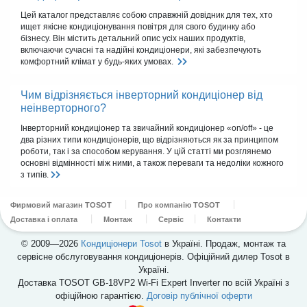
Цей каталог представляє собою справжній довідник для тех, хто
ищет якісне кондиціонування повітря для свого будинку або
бізнесу. Він містить детальний опис усіх наших продуктів,
включаючи сучасні та надійні кондиціонери, які забезпечують
комфортний клімат у будь-яких умовах.
Чим відрізняється інверторний кондиціонер від
неінверторного?
Інверторний кондиціонер та звичайний кондиціонер «on/off» - це
два різних типи кондиціонерів, що відрізняються як за принципом
роботи, так і за способом керування. У цій статті ми розглянемо
основні відмінності між ними, а також переваги та недоліки кожного
з типів.
Фирмовий магазин TOSOT
Про компанію TOSOT
Доставка і оплата
Монтаж
Сервіс
Контакти
© 2009—2026
Кондиціонери Tosot
в Україні. Продаж, монтаж та
сервісне обслуговування кондиціонерів. Офіційний дилер Tosot в
Україні.
Доставка TOSOT GB-18VP2 Wi-Fi Expert Inverter по всій Україні з
офіційною гарантією.
Договір публічної оферти