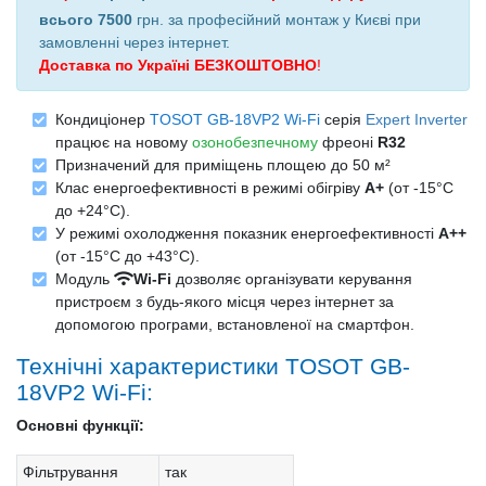
всього 7500
грн. за професійний монтаж у Києві при
замовленні через інтернет
.
Доставка по Україні БЕЗКОШТОВНО
!
Кондиціонер
TOSOT GB-18VP2 Wi-Fi
серія
Expert Inverter
працює на новому
озонобезпечному
фреоні
R32
Призначений для приміщень площею до 50 м²
Клас енергоефективності в режимі обігріву
А+
(от -15°C
до +24°C).
У режимі охолодження показник енергоефективності
A++
(от -15°C до +43°C).
Модуль
Wi-Fi
дозволяє організувати керування
пристроєм з будь-якого місця через інтернет за
допомогою програми, встановленої на смартфон.
Технічні характеристики TOSOT GB-
18VP2 Wi-Fi:
Основні функції:
Фільтрування
так