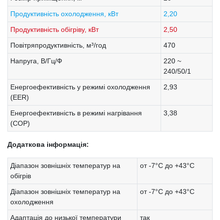
Продуктивність охолодження, кВт
2,20
Продуктивність обігріву, кВт
2,50
Повітряпродуктивність, м³/год
470
Напруга, В/Гц/Ф
220 ~
240/50/1
Енергоефективність у режимі охолодження
2,93
(EER)
Енергоефективність в режимі нагрівання
3,38
(COP)
Додаткова інформація:
Діапазон зовнішніх температур на
от -7°C до +43°C
обігрів
Діапазон зовнішніх температур на
от -7°C до +43°C
охолодження
Адаптація до низької температури
так