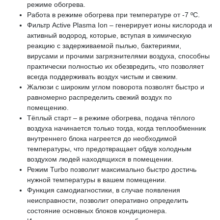
режиме обогрева.
Работа в режиме обогрева при температуре от -7 ºС.
Фильтр Active Plasma Ion – генерирует ионы кислорода и
активный водород, которые, вступая в химическую
реакцию с задерживаемой пылью, бактериями,
вирусами и прочими загрязнителями воздуха, способны
практически полностью их обезвредить, что позволяет
всегда поддерживать воздух чистым и свежим.
Жалюзи с широким углом поворота позволят быстро и
равномерно распределить свежий воздух по
помещению.
Тёплый старт – в режиме обогрева, подача тёплого
воздуха начинается только тогда, когда теплообменник
внутреннего блока нагреется до необходимой
температуры, что предотвращает обдув холодным
воздухом людей находящихся в помещении.
Режим Turbo позволит максимально быстро достичь
нужной температуры в вашем помещении.
Функция самодиагностики, в случае появления
неисправности, позволит оперативно определить
состояние основных блоков кондиционера.