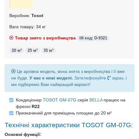
Виробник:
Tosot
Вага товару: 34 кг
Товар знято з виробництва
код: D-9321
20 м²
25 м²
35 м²
Це архівна модель, вона знята з виробництва і її вже
не буде.
У нас є нові моделі.
Зателефонуйте
зараз
, і
ми підберемо Вам найкращий варіант!
Кондиціонер
TOSOT GM-07G
серія
BELLA
працює на
фреоні
R22
Призначений для приміщень площею до 20 м²
Технічні характеристики TOSOT GM-07G:
Основні функції: