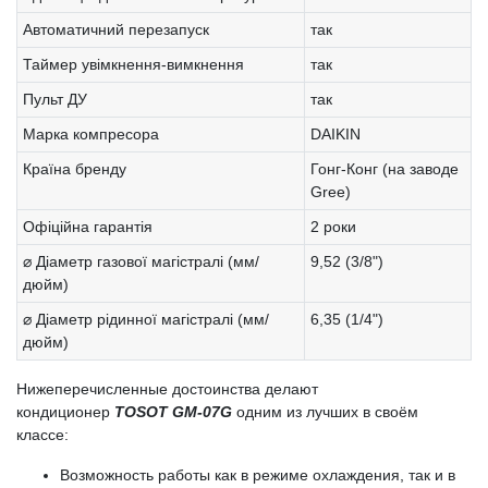
Автоматичний перезапуск
так
Таймер увімкнення-вимкнення
так
Пульт ДУ
так
Марка компресора
DAIKIN
Країна бренду
Гонг-Конг (на заводе
Gree)
Офіційна гарантія
2 роки
⌀ Діаметр газової магістралі (мм/
9,52 (3/8")
дюйм)
⌀ Діаметр рідинної магістралі (мм/
6,35 (1/4")
дюйм)
Нижеперечисленные достоинства делают
кондиционер
TOSOT GM-07G
одним из лучших в своём
классе:
Возможность работы как в режиме охлаждения, так и в