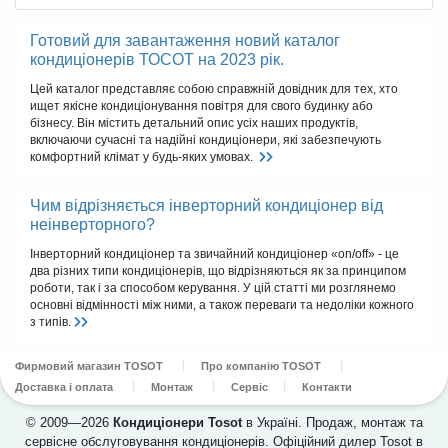
Готовий для завантаження новий каталог
кондиціонерів ТОСОТ на 2023 рік.
Цей каталог представляє собою справжній довідник для тех, хто
ищет якісне кондиціонування повітря для свого будинку або
бізнесу. Він містить детальний опис усіх наших продуктів,
включаючи сучасні та надійні кондиціонери, які забезпечують
комфортний клімат у будь-яких умовах.
Чим відрізняється інверторний кондиціонер від
неінверторного?
Інверторний кондиціонер та звичайний кондиціонер «on/off» - це
два різних типи кондиціонерів, що відрізняються як за принципом
роботи, так і за способом керування. У цій статті ми розглянемо
основні відмінності між ними, а також переваги та недоліки кожного
з типів.
Фирмовий магазин TOSOT
Про компанію TOSOT
Доставка і оплата
Монтаж
Сервіс
Контакти
© 2009—2026
Кондиціонери Tosot
в Україні. Продаж, монтаж та
сервісне обслуговування кондиціонерів. Офіційний дилер Tosot в