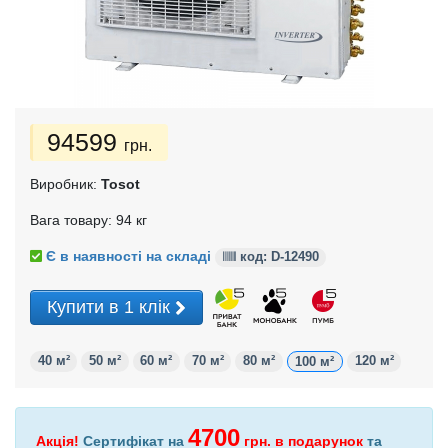
94599
грн.
Виробник:
Tosot
Вага товару: 94 кг
Є в наявності на складі
код: D-
12490
Купити в 1 клік
40 м²
50 м²
60 м²
70 м²
80 м²
120 м²
100 м²
4700
Акція!
Сертифікат на
грн.
в подарунок
та