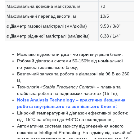
Максимальна довжина магістралі, м
70
Максимальний перепад висоти, м
10/5
⌀ Діаметр газової магістралі (мм/дюйм)
9,53 / 3/8"
⌀ Діаметр рідинної магістралі (мм/дюйм)
6,38 / 1/4"
Можливо підключити
два
-
чотири
внутрішні блоки.
Робочий діапазон системи 50-150% від номінальної
потужності зовнішнього блоку;
Безпечний запуск та робота в діапазоні від 96 В до 260
В;
Технологія
«Stable Frequency Control»
– плавна та
стабільна робота на наднизьких частотах (15 Гц);
Noise Analysis Technology – практично безшумна
робота внутрішнього та зовнішнього блоків;
Широкий температурний діапазон ефективної роботи:
від -15°С на обігрів і до +48°С на охолодження;
Автоматична система захисту від зледеніння нового
покоління Intelligent Preheating. На відміну від звичайної
схеми розморожування «за часом» – в середньому 10