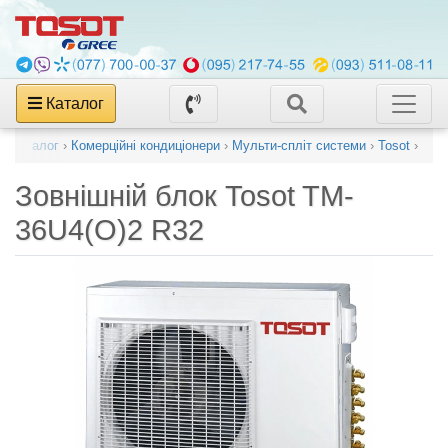
Каталог
Каталог
›
Комерційні кондиціонери
›
Мульти-спліт системи
›
Tosot
›
Зовнішній блок
Tosot TM-
36U4(O)2 R32