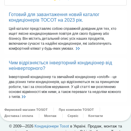
Готовий для завантаження новий каталог
кондиціонерів ТОСОТ на 2023 рік.
Цей каталог представляє собою справжній довідник для тех, хто
ищет якісне кондиціонування повітря для свого будинку або
бізнесу. Він містить детальний опис усіх наших продуктів,
включаючи сучасні та надійні кондиціонери, які забезпечують
комфортний клімат у будь-яких умовах.
Чим відрізняється інверторний кондиціонер від
неінверторного?
Інверторний кондиціонер та звичайний кондиціонер «on/off» - це
два різних типи кондиціонерів, що відрізняються як за принципом
роботи, так і за способом керування. У цій статті ми розглянемо
основні відмінності між ними, а також переваги та недоліки кожного
з типів.
Фирмовий магазин TOSOT
Про компанію TOSOT
Доставка і оплата
Монтаж
Сервіс
Контакти
© 2009—2026
Кондиціонери Tosot
в Україні. Продаж, монтаж та