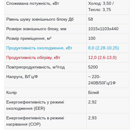
Споживана потужність, кВт
Холод: 3,50 /
Тепло: 3,75
Рівень шуму зовнішнього блоку Дб
58
Розміри зовнішнього блоку, мм
1015x1103x440
Розмір приміщення, м²
100
Продуктивність охолодження, кВт
8,0 (2,28-10,25)
Продуктивність обігріву, кВт
12,0 (2,6-13,0)
Повітряпродуктивність, м³/год
5200
Напруга, В/Гц/Ф
~ 220-
240В/50Гц/1Ф
Колір
Білий
Енергоефективність у режимі
2,92
охолодження (EER)
Енергоефективність в режимі
2,93
нагрівання (COP)