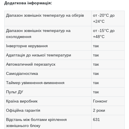
Додаткова інформація:
Діапазон зовнішніх температур на обігрів
от -20°С до
+24°С
Діапазон зовнішніх температур на
от -15°С до
охолодження
+48°С
Інверторне керування
так
Адаптація до низької температури
так
Автоматичний перезапуск
так
Самодіагностика
так
Таймер увімкнення-вимкнення
так
Пульт ДУ
так
Країна виробник
Гонконг
Офіційна гарантія
2 роки
Відстань між болтами кріплення
631
зовнішнього блоку