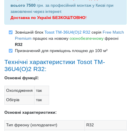
всього 7500
грн. за професійний монтаж у Києві при
замовленні через інтернет
.
Доставка по Україні БЕЗКОШТОВНО
!
Зовнішній блок
Tosot TM-36U4(O)2 R32
серія
Free Match
Premium
працює на новому
озонобезпечному
фреоні
R32
Призначений для приміщень площею до 100 м²
Технічні характеристики Tosot TM-
36U4(O)2 R32:
Основні функції:
Охолодження
так
Обігрів
так
Основні характеристики:
Тип фреону (холодоагент)
R32