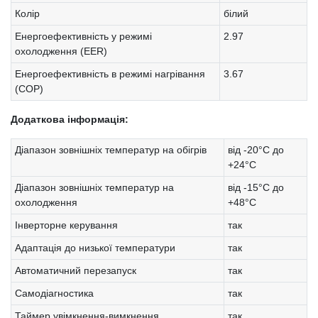
Колір
білий
Енергоефективність у режимі
2.97
охолодження (EER)
Енергоефективність в режимі нагрівання
3.67
(COP)
Додаткова інформація:
Діапазон зовнішніх температур на обігрів
від -20°С до
+24°С
Діапазон зовнішніх температур на
від -15°С до
охолодження
+48°С
Інверторне керування
так
Адаптація до низької температури
так
Автоматичний перезапуск
так
Самодіагностика
так
Таймер увімкнення-вимкнення
так