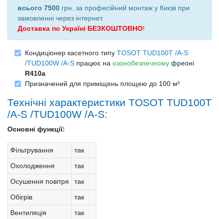
всього 7500
грн. за професійний монтаж у Києві при
замовленні через інтернет
.
Доставка по Україні БЕЗКОШТОВНО
!
Кондиціонер касетного типу
TOSOT TUD100T /A-S
/TUD100W /A-S
працює на
озонобезпечному
фреоні
R410a
Призначений для приміщень площею до 100 м²
Технічні характеристики TOSOT TUD100T
/A-S /TUD100W /A-S:
Основні функції:
Фільтрування
так
Охолодження
так
Осушення повітря
так
Обігрів
так
Вентиляція
так