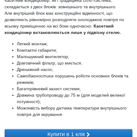
Касетний кондиціонер, як і традиційна спліт-система,
складається з двох блоків: зовнішнього та внутрішнього.
Але внутрішній блок має конструкційні відмінності, що
дозволяють рівномірно розподіляти охолоджене повітря по
всьому приміщенню на всі боки одночасно.
Касетний
кондиціонер встановлюється лише у підвісну стелю.
Легкий монтаж;
Компактні габарити;
Малошумний вентилятор;
Довговічний фільтр, що миється;
Дренажний насос;
Самодіагностика
порушень роботи основних блоків та
режимів;
Багаторівневий захист системи;
Довжина трубопроводу до 75 м (для моделей великої
потужності);
Можливість вибору датчика температури внутрішнього
повітря для керування.
Купити в 1 клік