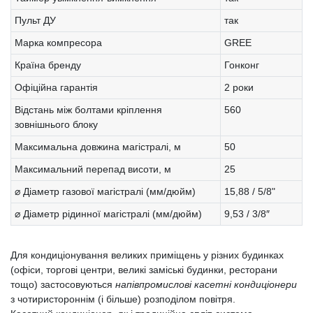
Пульт ДУ
так
Марка компресора
GREE
Країна бренду
Гонконг
Офіційна гарантія
2 роки
Відстань між болтами кріплення
560
зовнішнього блоку
Максимальна довжина магістралі, м
50
Максимальний перепад висоти, м
25
⌀ Діаметр газової магістралі (мм/дюйм)
15,88 / 5/8"
⌀ Діаметр рідинної магістралі (мм/дюйм)
9,53 / 3/8″
Для кондиціонування великих приміщень у різних будинках
(офіси, торгові центри, великі заміські будинки, ресторани
тощо) застосовуються
напівпромислові касетні кондиціонери
з чотиристороннім (і більше) розподілом повітря.