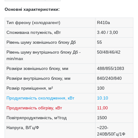
Основні характеристики:
Тип фреону (холодоагент)
R410a
Споживана потужність, кВт
3.40 / 3,00
Рівень шуму зовнішнього блоку Дб
55
Рівень шуму внутрішнього блоку Дб -
50/48/46/42
min/max
Розміри зовнішнього блоку, мм
488/855/1083
Розміри внутрішнього блоку, мм
840/240/840
Розмір приміщення, м²
100
Продуктивність охолодження, кВт
10.10
Продуктивність обігріву, кВт
11,00
Повітряпродуктивність, м³/год
1500
Напруга, В/Гц/Ф
~220-
240В/50Гц/1Ф