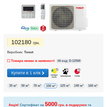
102180
грн.
Виробник:
Tosot
Товара немає в наявності
код: D-12500
Купити в 1 клік
35 м²
50 м²
70 м²
125 м²
140 м²
160 м²
100 м²
5000
Акція!
Сертифікат на
грн.
в подарунок
та