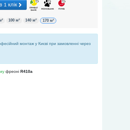
в 1 клік
м²
100 м²
140 м²
170 м²
офесійний монтаж у Києві при
замовленні через
ому
фреоні
R410a