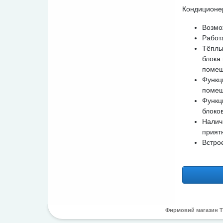
Кондицион
Возмо
Работ
Тёплы
блока
помещ
Функц
помещ
Функц
блоко
Налич
прият
Встро
Фирмовий магазин 