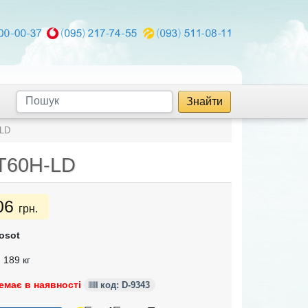
Знайти
LD
T60H-LD
06
грн.
osot
 189 кг
емає в наявності
код: D-9343