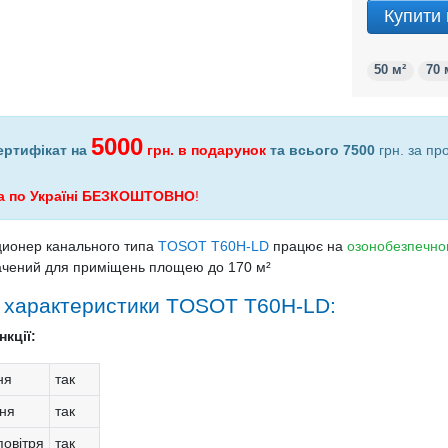
Купити 
50 м²
70 
5000
ертифікат на
грн.
в подарунок
та всього 7500
грн. за пр
а по Україні БЕЗКОШТОВНО
!
ионер канального типа
TOSOT T60H-LD
працює на
озонобезпечн
чений для приміщень площею до 170 м²
і характеристики TOSOT T60H-LD:
кції:
ня
так
ня
так
овітря
так