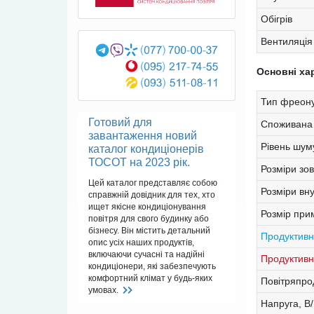
Обігрів
Вентиляція
Основні ха
Тип фреону
Готовий для
Споживана 
завантаження новий
Рівень шум
каталог кондиціонерів
ТОСОТ на 2023 рік.
Розміри зо
Цей каталог представляє собою
Розміри вн
справжній довідник для тех, хто
ищет якісне кондиціонування
Розмір при
повітря для свого будинку або
бізнесу. Він містить детальний
Продуктивн
опис усіх наших продуктів,
включаючи сучасні та надійні
Продуктивні
кондиціонери, які забезпечують
комфортний клімат у будь-яких
Повітряпрод
умовах.
Напруга, В