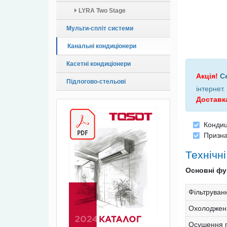
LYRA Two Stage
Мульти-спліт системи
Канальні кондиціонери
Касетні кондиціонери
Акція!
С
Підлогово-стельові
інтернет
.
Доставк
Кондиц
Призна
Технічн
Основні фун
Фільтруван
Охолоджен
Осушення п