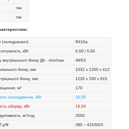
так
так
рактеристики:
 (холодоагент)
R410a
потужність, кВт
6,50 / 5,50
у внутрішнього блоку Дб - min/max
48/53
внішнього блоку, мм
1032 х 1250 х 412
утрішнього блоку, мм
1226 х 330 х 815
міщення, м²
170
ість охолодження, кВт
16,00
сть обігріву, кВт
18,50
уктивність, м³/год
2500
/Гц/Ф
380 ~ 415/50/3