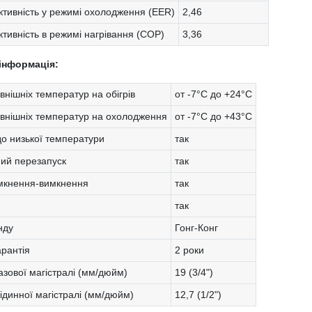
тивність у режимі охолодження (EER)
2,46
тивність в режимі нагрівання (COP)
3,36
інформація:
внішніх температур на обігрів
от -7°C до +24°C
овнішніх температур на охолодження
от -7°C до +43°C
до низької температури
так
ий перезапуск
так
мкнення-вимкнення
так
так
нду
Гонг-Конг
арантія
2 роки
азової магістралі (мм/дюйм)
19 (3/4")
ідинної магістралі (мм/дюйм)
12,7 (1/2")