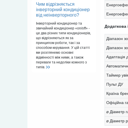
Чим відрізняється
Енергоефек
інверторний кондиціонер
Енергоефек
від неінверторного?
Інверторний кондиціонер та
Додаткова 
звичайний кондиціонер «on/off» -
це два різних типи кондиціонерів,
що відрізняються як за
Діапазон зо
принципом роботи, так і за
Діапазон з
способом керування. У цій статті
ми розглянемо основні
Адаптація 
відмінності між ними, а також
переваги та недоліки кожного з
Автоматичн
типів.
Таймер уві
Пульт ДУ
Країна бре
Офіційна г
⌀ Діаметр г
⌀ Діаметр р